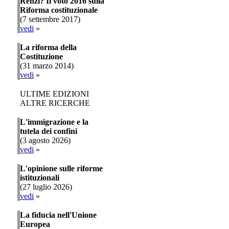
Renzi? Il voto 2016 sulla
Riforma costituzionale
(7 settembre 2017)
vedi
»
La riforma della
Costituzione
(31 marzo 2014)
vedi
»
ULTIME EDIZIONI
ALTRE RICERCHE
L'immigrazione e la
tutela dei confini
(3 agosto 2026)
vedi
»
L'opinione sulle riforme
istituzionali
(27 luglio 2026)
vedi
»
La fiducia nell'Unione
Europea