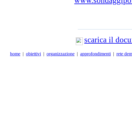
www.sondaggipolit
scarica il do
home
|
obiettivi
|
organizzazione
|
approfondimenti
|
rete de