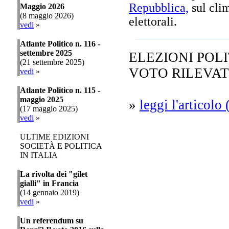
Repubblica,
sul clim
Maggio 2026
(8 maggio 2026)
elettorali.
vedi
»
Atlante Politico n. 116 -
settembre 2025
ELEZIONI POLI
(21 settembre 2025)
VOTO RILEVATE
vedi
»
Atlante Politico n. 115 -
maggio 2025
»
leggi l'articol
(17 maggio 2025)
vedi
»
ULTIME EDIZIONI
SOCIETÀ E POLITICA
IN ITALIA
La rivolta dei "gilet
gialli" in Francia
(14 gennaio 2019)
vedi
»
Un referendum su