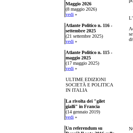
po
Maggio 2026
(8 maggio 2026)
vedi
»
L
Atlante Politico n. 116 -
Ad
settembre 2025
se
(21 settembre 2025)
di
vedi
»
Atlante Politico n. 115 -
maggio 2025
(17 maggio 2025)
vedi
»
ULTIME EDIZIONI
SOCIETÀ E POLITICA
IN ITALIA
La rivolta dei "gilet
gialli" in Francia
(14 gennaio 2019)
vedi
»
Un referendum su
N