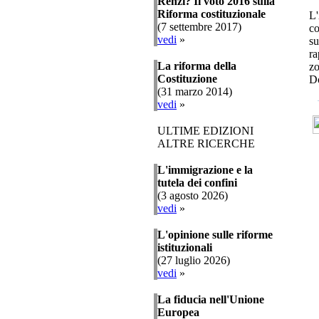
Renzi? Il voto 2016 sulla
Riforma costituzionale
L'
(7 settembre 2017)
co
vedi
»
su
ra
La riforma della
zo
Costituzione
D
(31 marzo 2014)
vedi
»
ULTIME EDIZIONI
ALTRE RICERCHE
L'immigrazione e la
tutela dei confini
(3 agosto 2026)
vedi
»
L'opinione sulle riforme
istituzionali
(27 luglio 2026)
vedi
»
La fiducia nell'Unione
Europea