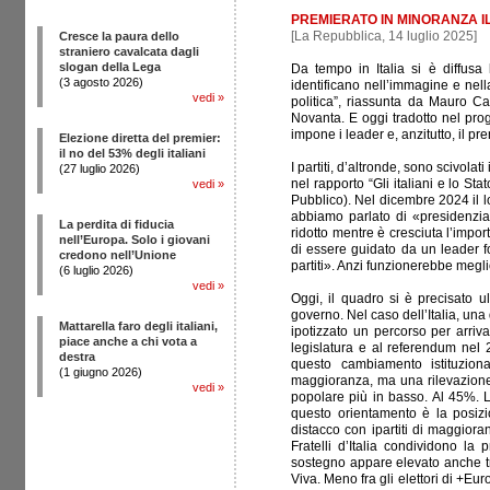
PREMIERATO IN MINORANZA I
[La Repubblica, 14 luglio 2025]
Cresce la paura dello
straniero cavalcata dagli
slogan della Lega
Da tempo in Italia si è diffusa 
(3 agosto 2026)
identificano nell’immagine e nel
vedi
»
politica”, riassunta da Mauro Cal
Novanta. E oggi tradotto nel prog
impone i leader e, anzitutto, il pre
Elezione diretta del premier:
il no del 53% degli italiani
I partiti, d’altronde, sono scivolat
(27 luglio 2026)
nel rapporto “Gli italiani e lo S
vedi
»
Pubblico). Nel dicembre 2024 il 
abbiamo parlato di «presidenziali
La perdita di fiducia
ridotto mentre è cresciuta l’impo
nell’Europa. Solo i giovani
di essere guidato da un leader 
credono nell’Unione
partiti». Anzi funzionerebbe megli
(6 luglio 2026)
vedi
»
Oggi, il quadro si è precisato u
governo. Nel caso dell’Italia, una
Mattarella faro degli italiani,
ipotizzato un percorso per arriva
piace anche a chi vota a
legislatura e al referendum nel
destra
questo cambiamento istituzion
(1 giugno 2026)
maggioranza, ma una rilevazione 
vedi
»
popolare più in basso. Al 45%. L’
questo orientamento è la posizio
distacco con ipartiti di maggiora
Fratelli d’Italia condividono l
sostegno appare elevato anche tra
Viva. Meno fra gli elettori di +Eur