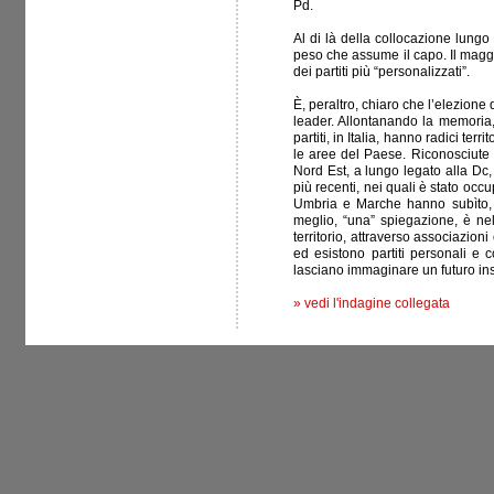
Pd.
Al di là della collocazione lungo 
peso che assume il capo. Il maggio
dei partiti più “personalizzati”.
È, peraltro, chiaro che l’elezione
leader. Allontanando la memoria, la 
partiti, in Italia, hanno radici ter
le aree del Paese. Riconosciute a
Nord Est, a lungo legato alla Dc,
più recenti, nei quali è stato occ
Umbria e Marche hanno subìto, a 
meglio, “una” spiegazione, è nell
territorio, attraverso associazion
ed esistono partiti personali e 
lasciano immaginare un futuro inst
»
vedi l'indagine collegata