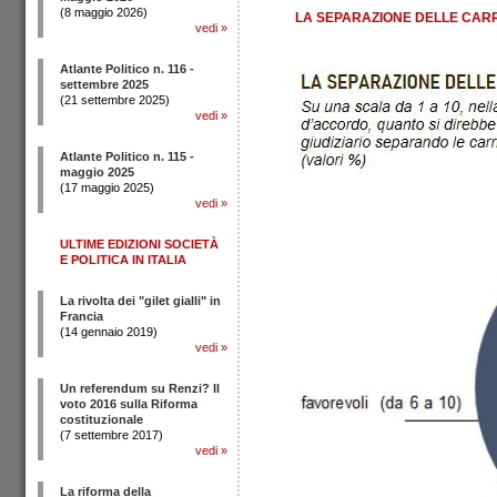
(8 maggio 2026)
LA SEPARAZIONE DELLE CARR
vedi
»
Atlante Politico n. 116 -
settembre 2025
(21 settembre 2025)
vedi
»
Atlante Politico n. 115 -
maggio 2025
(17 maggio 2025)
vedi
»
ULTIME EDIZIONI SOCIETÀ
E POLITICA IN ITALIA
La rivolta dei "gilet gialli" in
Francia
(14 gennaio 2019)
vedi
»
Un referendum su Renzi? Il
voto 2016 sulla Riforma
costituzionale
(7 settembre 2017)
vedi
»
La riforma della