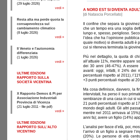
(29 luglio 2026)
vedi
»
A NORD EST SI DIVENTA ADUL
[di Natascia Porcellato]
Resta alta ma perde quota la
Il confine che separa la giovinez
consapevolezza sul
cambiamento climatico
che un tempo era una soglia defi
(8 luglio 2026)
lungo e, spesso, periglioso. Seco
vedi
»
l’idea che ha l’opinione pubblica
quale motivo) si diventa adulti è p
cui si riteneva terminata la giovi
Il Veneto e l'autonomia
differenziata
Più nel dettaglio, la quota di c
(1 luglio 2026)
all’attuale 11%, mentre appare so
vedi
»
dei 30 anni (46-47%). A essere cr
avanti: oggi, infatti, il 24% dei
ULTIME EDIZIONI
percentuali rispetto al 2011), l’11
RAPPORTO SULLA
+3 punti percentuali rispetto al 20
SOCIETÀ VICENTINA
Ma cosa definisce, davvero, la fin
X Rapporto Demos & Pi per
intervistati, ha perso il suo prim
Associazione Industriali
sembianze di una casa in cui si va
Provincia di Vicenza
21 punti percentuali rispetto al 1
(21 luglio 2011 - file pdf)
mondo degli adulti. Gli altri pass
vedi
»
mentre nel 2011 arrivava al 15%),
anni fa); avere un figlio (14%) appa
ULTIME EDIZIONI
L’analisi per fasce d’età, poi, mo
RAPPORTO SULL'ALTO
VICENTINO
l’arrivo di un figlio a segnare l’
(20%). Le persone di età centr