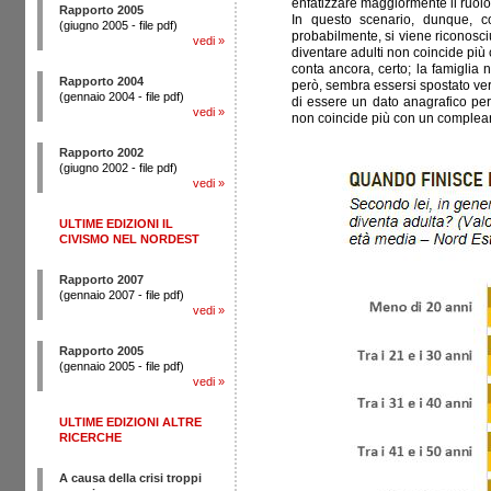
enfatizzare maggiormente il ruolo
Rapporto 2005
In questo scenario, dunque, c
(giugno 2005 - file pdf)
probabilmente, si viene riconosci
vedi
»
diventare adulti non coincide più 
conta ancora, certo; la famiglia 
Rapporto 2004
però, sembra essersi spostato ver
(gennaio 2004 - file pdf)
di essere un dato anagrafico per 
vedi
»
non coincide più con un complean
Rapporto 2002
(giugno 2002 - file pdf)
vedi
»
ULTIME EDIZIONI IL
CIVISMO NEL NORDEST
Rapporto 2007
(gennaio 2007 - file pdf)
vedi
»
Rapporto 2005
(gennaio 2005 - file pdf)
vedi
»
ULTIME EDIZIONI ALTRE
RICERCHE
A causa della crisi troppi