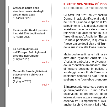
IL PAESE NON SI FIDA PIÙ D
[La Repubblica, 25 maggio 2026]
Cresce la paura dello
straniero cavalcata dagli
slogan della Lega
Gli Stati Uniti ??" Usa ??" costit
(3 agosto 2026)
Danno, infatti, significato alla 
vedi
»
nel 1989. Quando lo spazio di fron
scioglimento (e la dissoluzione) d
assistiamo a un’accelerazione 
Elezione diretta del premier:
relazioni e gli accordi con la Ru
il no del 53% degli italiani
“aree di mezzo”. Anzitutto l’Euro
(27 luglio 2026)
Un ruolo particolare, in questo ca
vedi
»
Paese amico degli Usa e di Trump
nella sua visita alla Casa Bianca.
La perdita di fiducia
nell’Europa. Solo i giovani
Ma in poche settimane il clima è c
credono nell’Unione
altre aree “globali”. Anzitutto 
(6 luglio 2026)
L’Italia, in particolare, è diven
vedi
»
da un “pontefice americano”. Rob
di “essere pessimo in politica es
Mattarella faro degli italiani,
sondaggio condotto da Demos per 
piace anche a chi vota a
sostenere sempre gli Stati Uniti n
destra
sostiene che “dovrebbe prendere
(1 giugno 2026)
vedi
»
È interessante osservare come q
giudizio positivo su Trump: 61%. 
osserviamo le preferenze di par
internazionale appare maggioritar
osserva tra i simpatizzati di Avs
anche fra chi è vicino a Italia V