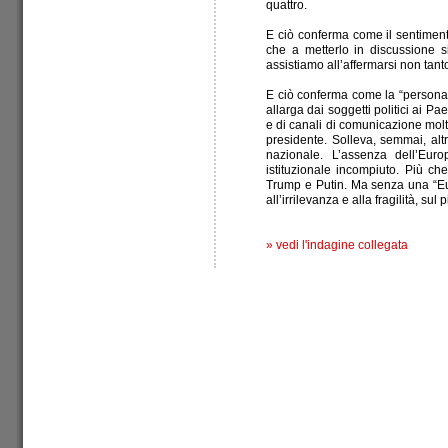
quattro.
E ciò conferma come il sentimento
che a metterlo in discussione s
assistiamo all’affermarsi non tant
E ciò conferma come la “personal
allarga dai soggetti politici ai Pae
e di canali di comunicazione molto
presidente. Solleva, semmai, alt
nazionale. L’assenza dell’Eur
istituzionale incompiuto. Più ch
Trump e Putin. Ma senza una “Eur
all’irrilevanza e alla fragilità, sul
»
vedi l'indagine collegata