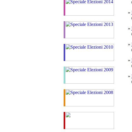
(
»
(
»
(
»
(
»
(
»
(