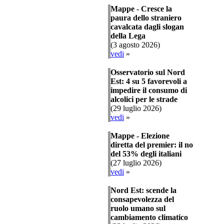
Mappe - Cresce la
paura dello straniero
cavalcata dagli slogan
della Lega
(3 agosto 2026)
vedi
»
Osservatorio sul Nord
Est: 4 su 5 favorevoli a
impedire il consumo di
alcolici per le strade
(29 luglio 2026)
vedi
»
Mappe - Elezione
diretta del premier: il no
del 53% degli italiani
(27 luglio 2026)
vedi
»
Nord Est: scende la
consapevolezza del
ruolo umano sul
cambiamento climatico