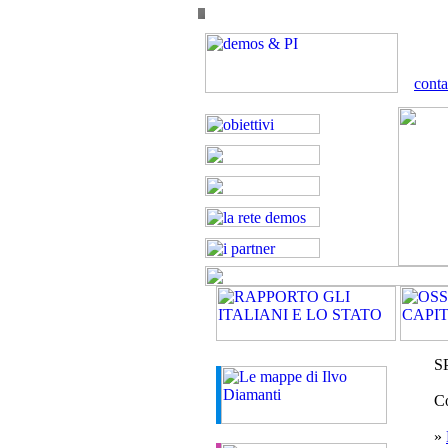
conta
S
Co
»