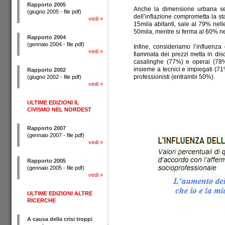
Rapporto 2005
Anche la dimensione urbana sem
(giugno 2005 - file pdf)
dell’inflazione comprometta la st
vedi
»
15mila abitanti, sale al 79% nell
50mila, mentre si ferma al 60% nel
Rapporto 2004
(gennaio 2004 - file pdf)
Infine, consideriamo l’influenza
vedi
»
fiammata dei prezzi metta in disc
casalinghe (77%) e operai (78%
insieme a tecnici e impiegati (71%
Rapporto 2002
professionisti (entrambi 50%).
(giugno 2002 - file pdf)
vedi
»
ULTIME EDIZIONI IL
CIVISMO NEL NORDEST
Rapporto 2007
(gennaio 2007 - file pdf)
vedi
»
Rapporto 2005
(gennaio 2005 - file pdf)
vedi
»
ULTIME EDIZIONI ALTRE
RICERCHE
A causa della crisi troppi