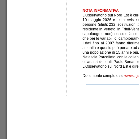
NOTA INFORMATIVA
L'Osservatorio sul Nord Est è cura
10 maggio 2026 e le interviste 
persone (rifiuti: 232; sostituzion
residente in Veneto, in Friuli-Ven
capoluogo e non), sesso e fasce 
che per le variabili di campionamen
I dati fino al 2007 fanno riferim
all’unità e questo può portare ad 
una popolazione di 15 anni e più.
Natascia Porcellato, con la colla
e l'analisi dei dati. Paolo Bonano
L'Osservatorio sul Nord Est è dire
Documento completo su
www.agc