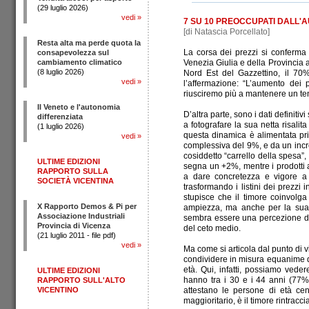
(29 luglio 2026)
vedi
»
7 SU 10 PREOCCUPATI DALL'A
[di Natascia Porcellato]
Resta alta ma perde quota la
La corsa dei prezzi si conferma c
consapevolezza sul
cambiamento climatico
Venezia Giulia e della Provincia 
(8 luglio 2026)
Nord Est del Gazzettino, il 70%
vedi
»
l’affermazione: “L’aumento dei
riusciremo più a mantenere un teno
Il Veneto e l'autonomia
D’altra parte, sono i dati definitiv
differenziata
a fotografare la sua netta risalit
(1 luglio 2026)
questa dinamica è alimentata prin
vedi
»
complessiva del 9%, e da un incre
cosiddetto “carrello della spesa”,
ULTIME EDIZIONI
segna un +2%, mentre i prodotti 
RAPPORTO SULLA
a dare concretezza e vigore a 
SOCIETÀ VICENTINA
trasformando i listini dei prezzi
stupisce che il timore coinvolga
X Rapporto Demos & Pi per
ampiezza, ma anche per la sua tr
Associazione Industriali
sembra essere una percezione dif
Provincia di Vicenza
del ceto medio.
(21 luglio 2011 - file pdf)
vedi
»
Ma come si articola dal punto d
condividere in misura equanime q
età. Qui, infatti, possiamo veder
ULTIME EDIZIONI
hanno tra i 30 e i 44 anni (77%) 
RAPPORTO SULL'ALTO
VICENTINO
attestano le persone di età c
maggioritario, è il timore rintracci