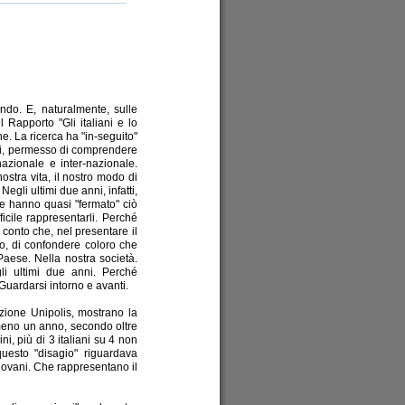
do. E, naturalmente, sulle
 Rapporto "Gli italiani e lo
e. La ricerca ha "in-seguito"
ndi, permesso di comprendere
nazionale e inter-nazionale.
ostra vita, il nostro modo di
 Negli ultimi due anni, infatti,
he hanno quasi "fermato" ciò
icile rappresentarli. Perché
 conto che, nel presentare il
utto, di confondere coloro che
Paese. Nella nostra società.
li ultimi due anni. Perché
 Guardarsi intorno e avanti.
zione Unipolis, mostrano la
Almeno un anno, secondo oltre
ni, più di 3 italiani su 4 non
uesto "disagio" riguardava
 giovani. Che rappresentano il