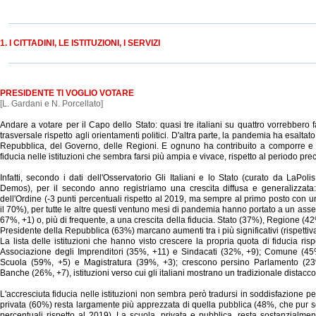
1. I CITTADINI, LE ISTITUZIONI, I SERVIZI
PRESIDENTE TI VOGLIO VOTARE
[L. Gardani e N. Porcellato]
Andare a votare per il Capo dello Stato: quasi tre italiani su quattro vorrebbero 
trasversale rispetto agli orientamenti politici. D'altra parte, la pandemia ha esaltato 
Repubblica, del Governo, delle Regioni. E ognuno ha contribuito a comporre e
fiducia nelle istituzioni che sembra farsi più ampia e vivace, rispetto al periodo pre
Infatti, secondo i dati dell'Osservatorio Gli Italiani e lo Stato (curato da LaPoli
Demos), per il secondo anno registriamo una crescita diffusa e generalizzata
dell'Ordine (-3 punti percentuali rispetto al 2019, ma sempre al primo posto con
il 70%), per tutte le altre questi ventuno mesi di pandemia hanno portato a un ass
67%, +1) o, più di frequente, a una crescita della fiducia. Stato (37%), Regione 
Presidente della Repubblica (63%) marcano aumenti tra i più significativi (rispetti
La lista delle istituzioni che hanno visto crescere la propria quota di fiducia ris
Associazione degli Imprenditori (35%, +11) e Sindacati (32%, +9); Comune (45
Scuola (59%, +5) e Magistratura (39%, +3); crescono persino Parlamento (23%
Banche (26%, +7), istituzioni verso cui gli italiani mostrano un tradizionale distacco
L'accresciuta fiducia nelle istituzioni non sembra però tradursi in soddisfazione per
privata (60%) resta largamente più apprezzata di quella pubblica (48%, che pur s
percentuali rispetto al 2019). La scuola, privata e pubblica, resta sostanzialment