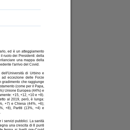
farlo, ed è un atteggiamento
il ruolo dei Presidenti: della
 rilanciare una mappa della
cedente l'arrivo del Covid.
s dell'Università di Urbino e
: ad eccezione delle Forze
 un gradimento che raggiunge
estamento (come per il Papa,
(42%) Unione Europea (44%) e
vamente: +15, +12, +10 e +8).
petto al 2019, però, è lunga:
%, +7) e Chiesa (44%, +6);
, +8), Partiti (13%, +4) e
.
 i servizi pubblici. La sanità
egna una crescita di 8 punti
e ferma ai livelli pre-Covid