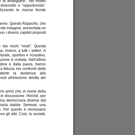
e di arrangiarsi", nel nostro
isinvolto e "opportunista".
lizzando le risorse fornite
o anno. Questo Rapporto, che
dente indagine, presentata un
o i diversi capitoli proposti
dai rischi "virali". Questa
, invece, a tutti i settori. A
urale, sportivo e ricreativo,
zione è crollata. Nell'ultimo
etudine e dalla paura, hanno
 fiducia nei confronti delle
vidente la tendenza alla
voli all'elezione diretta del
imi anni) che, in nome della
 in discussione. Perché, per
i una democrazia diversa dal
azia stabile. Semmai, una
o. Per questo è necessario
on gli altri. Cioè, la società.