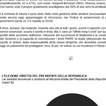
(rispettivamente, 42 e 47%), così come i trasporti ferroviari (36%). Diversa, invece, 
che hanno visto il proprio gradimento assottigliarsi dal 36% di due anni fa all'attua
La richiesta di ridurre il peso dello Stato nella gestione delle strutture sociosanit
resta ancora oggi appannaggio di minoranze, ma l'indice di propensione al 
quest'anno quota 31 (+5 rispetto al 2019).
Il virus, dunque, sta mutando, insieme alla vita di tutti i giorni, anche il rapporto con l
servizi essenziali, scuola e sanità in testa. Ma ci sarà un "effetto long-Covid" per 
partite delle prossime settimane: l'elezione del successore di Mattarella e la cond
del Governo e la capacità di concretizzare i fondi PNRR; la lealtà istituzionale de
sanità. In sintesi, dalla responsabilità della classe dirigente, che dovrebbe consid
oggi un patrimonio da proteggere. Anzi, di più: un valore su cui ricostruire il Paese