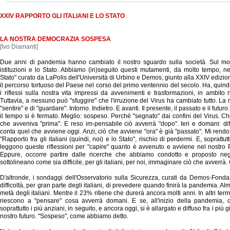
XXIV RAPPORTO GLI ITALIANI E LO STATO
LA NOSTRA DEMOCRAZIA SOSPESA
[Ivo Diamanti]
Due anni di pandemia hanno cambiato il nostro sguardo sulla società. Sul mon
istituzioni e lo Stato. Abbiamo (in)seguito questi mutamenti, da molto tempo, nel
Stato" curato da LaPolis dell'Università di Urbino e Demos, giunto alla XXIV edizion
il percorso tortuoso del Paese nel corso del primo ventennio del secolo. Ha, qui
i riflessi sulla nostra vita impressi da avvenimenti e trasformazioni, in ambito 
Tuttavia, a nessuno può "sfuggire" che l'irruzione del Virus ha cambiato tutto. La n
"sentire" e di "guardare". Intorno. Indietro. E avanti. Il presente, il passato e il futuro.
il tempo si è fermato. Meglio: sospeso. Perché "segnato" dai confini del Virus. C
che avveniva "prima". E reso im-pensabile ciò avverrà "dopo". Ieri e domani: diff
conta quel che avviene oggi. Anzi, ciò che avviene "ora" è già "passato". Mi rendo
"Rapporto fra gli italiani (quindi, noi) e lo Stato", rischio di perdermi. E, sopratt
leggono queste riflessioni per "capire" quanto è avvenuto e avviene nel nostro 
Eppure, occorre partire dalle ricerche che abbiamo condotto e proposto neg
sottolineano come sia difficile, per gli italiani, per noi, immaginare ciò che avverrà.
D'altronde, i sondaggi dell'Osservatorio sulla Sicurezza, curati da Demos-Fonda
difficoltà, per gran parte degli italiani, di prevedere quando finirà la pandemia. 
metà degli italiani. Mentre il 23% ritiene che durerà ancora molti anni. In altri termi
riescono a "pensare" cosa avverrà domani. E se, all'inizio della pandemia, q
soprattutto i più anziani, in seguito, e ancora oggi, si è allargato e diffuso fra i più
nostro futuro. "Sospeso", come abbiamo detto.