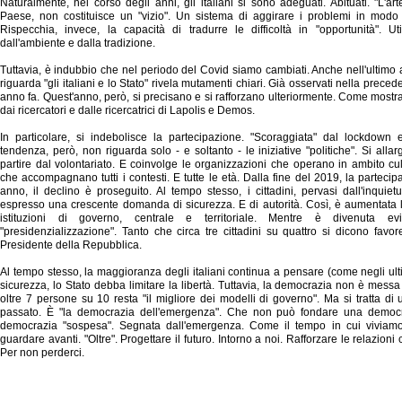
Naturalmente, nel corso degli anni, gli italiani si sono adeguati. Abituati. "L'art
Paese, non costituisce un "vizio". Un sistema di aggirare i problemi in modo d
Rispecchia, invece, la capacità di tradurre le difficoltà in "opportunità". Uti
dall'ambiente e dalla tradizione.
Tuttavia, è indubbio che nel periodo del Covid siamo cambiati. Anche nell'ultim
riguarda "gli italiani e lo Stato" rivela mutamenti chiari. Già osservati nella prece
anno fa. Quest'anno, però, si precisano e si rafforzano ulteriormente. Come mostran
dai ricercatori e dalle ricercatrici di Lapolis e Demos.
In particolare, si indebolisce la partecipazione. "Scoraggiata" dal lockdown e 
tendenza, però, non riguarda solo - e soltanto - le iniziative "politiche". Si allarga
partire dal volontariato. E coinvolge le organizzazioni che operano in ambito cult
che accompagnano tutti i contesti. E tutte le età. Dalla fine del 2019, la partecipa
anno, il declino è proseguito. Al tempo stesso, i cittadini, pervasi dall'inqui
espresso una crescente domanda di sicurezza. E di autorità. Così, è aumentata la
istituzioni di governo, centrale e territoriale. Mentre è divenuta e
"presidenzializzazione". Tanto che circa tre cittadini su quattro si dicono favore
Presidente della Repubblica.
Al tempo stesso, la maggioranza degli italiani continua a pensare (come negli ult
sicurezza, lo Stato debba limitare la libertà. Tuttavia, la democrazia non è messa
oltre 7 persone su 10 resta "il migliore dei modelli di governo". Ma si tratta d
passato. È "la democrazia dell'emergenza". Che non può fondare una democr
democrazia "sospesa". Segnata dall'emergenza. Come il tempo in cui viviam
guardare avanti. "Oltre". Progettare il futuro. Intorno a noi. Rafforzare le relazioni c
Per non perderci.